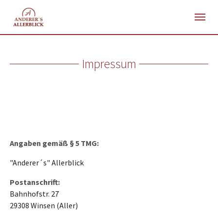
Skip to main navigation
Zum Hauptinhalt springen
Skip to page footer
Impressum
Angaben gemäß § 5 TMG:
"Anderer´s" Allerblick
Postanschrift:
Bahnhofstr. 27
29308 Winsen (Aller)